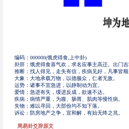
编码：000000(饿虎得食,上中卦)
卦辞：饿虎得食喜气欢，求名应事主高迁。出门
推断：找人得见，走失有信，疾病见好，凡事皆
大象：大地承载万物，以德服众，仁者无敌。
运势：诸事不宜急进，以静制动为宜。
爱情：急进有失，缓进反成，欲速不达。
疾病：病情严重，为腹、肠胃、肌肉等慢性病。
失物：难以寻回，大部份均不知下落。
诉讼：防房地产之争，宜和解，有始无终之兆。
周易卦爻辞原文