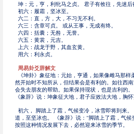
坤：元，亨，利牝马之贞。 君子有攸往，先迷后
初六：履霜，坚冰至。
六二：直，方，大，不习无不利。
六三：含章可贞。 或从王事，无成有终。
六四：括囊；无咎，无誉。
六五：黄裳，元吉。
上六：战龙于野，其血玄黄。
用六：利永贞。
周易卦爻辞解文
《坤卦》象征地：元始，亨通，如果像雌马那样
然开始时不知所从，但结果会是有利的。如往西南
会失去朋友的帮助。如果保持现状，也是吉利的。
《象辞》说：坤象征大地，君子应效法大地，胸怀
初六， 脚踏上了霜，气候变冷，冰雪即将到来。 
道，至坚冰也。 《象辞》说："脚踏上了霜，气候
按照这种情况发展下去，必然迎来冰雪的季节。