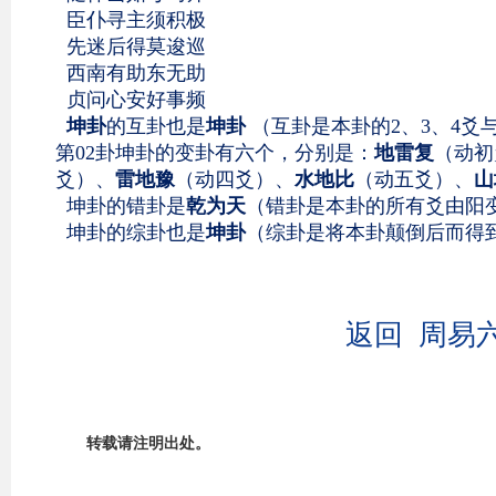
臣仆寻主须积极
先迷后得莫逡巡
西南有助东无助
贞问心安好事频
坤卦
的互卦也是
坤卦
（互卦是本卦的2、3、4爻
第02卦坤卦的变卦有六个，分别是：
地雷复
（动初
爻）、
雷地豫
（动四爻）、
水地比
（动五爻）、
山
坤卦的错卦是
乾为天
（错卦是本卦的所有爻由阳
坤卦的综卦也是
坤卦
（综卦是将本卦颠倒后而得
返回 周易
转载请注明出处。