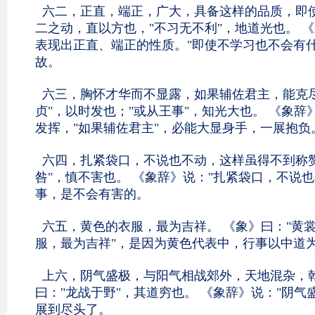
六二，正直，端正，广大，具备这样的品质，即使
二之动，直以方也，"不习无不利"，地道光也。 
表现出正直、端正的性质。"即使不学习也不会有
故。
六三，胸怀才华而不显露，如果辅佐君主，能克尽
贞"，以时发也；"或从王事"，知光大也。 《象辞
发挥，"如果辅佐君主"，必能大显身手，一展抱负
六四，扎紧袋口，不说也不动，这样虽得不到称赞
咎"，慎不害也。 《象辞》说："扎紧袋口，不说
事，是不会有害的。
六五，黄色的衣服，最为吉祥。 《象》曰："黄裳
服，最为吉祥"，是因为黄色代表中，行事以中道
上六，阴气盛极，与阳气相战郊外，天地混杂，乾
曰："龙战于野"，其道穷也。 《象辞》说："阴
展到尽头了。