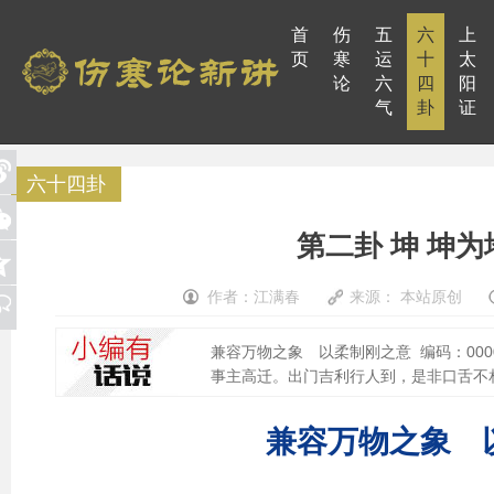
首
伤
五
六
上
页
寒
运
十
太
论
六
四
阳
气
卦
证
六十四卦
第二卦 坤 坤为
作者：江满春
来源： 本站原创
兼容万物之象 以柔制刚之意 编码：000
事主高迁。出门吉利行人到，是非口舌不相
兼容万物之象 