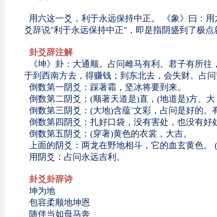
用六这一爻，利于永远保持中正。 《象》曰：用六
爻辞说"利于永远保持中正"，即是指阴盛到了极
卦爻辞注解
《坤》卦：大通顺。占问雌马有利。君子有所往，
于到西南方去，得赚钱；到东北去，会失财。占问
倒数第一阴爻：踩著霜，坚冰将要到来。
倒数第二阴爻：(顺著天道是)直，(地道是)方、
倒数第三阴爻：(大地)含蕴¨文彩，占问是好的
倒数第四阴爻：扎好口袋，没有害处，也没有好
倒数第五阴爻：(穿著)黄色的衣裳，大吉。
上面的阴爻：两龙在野地相斗，它的血玄黄色。 (
用阴爻：占问永远吉利。
卦爻卦辞诗
坤为地
包容柔顺地坤恩
随伴当如母马奔