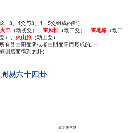
2、3、4爻与3、4、5爻组成的卦）
火丰
（动初爻）、
雷风恒
（动二爻）、
雷地豫
（动三
爻）、
火山旅
（动上爻）
所有爻由阳变阴或者由阴变阳而形成的卦）
颠倒后而得到的卦）
 周易六十四卦
本文赞赏码：