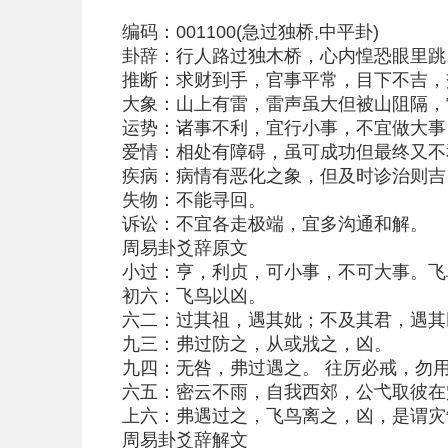
编码：001100(急过独桥,中平卦)
卦辞：行人路过独木桥，心内惶恐眼里
推断：求财到手，官事平常，目下不吉
大象：山上有雷，雷声虽大但被山阻隔
运势：诸事不利，宜行小事，不宜做大
爱情：相处有障碍，虽可成功但最终又
疾病：病情有恶化之象，但及时诊治则
失物：不能寻回。
诉讼：不宜各走极端，宜多沟通和解。
周易卦爻辞原文
小过：亨，利贞，可小事，不可大事。飞
初六：飞鸟以凶。
六二：过其祖，遇其妣；不及其君，遇其
九三：弗过防之，从或戕之，凶。
九四：无咎，弗过遇之。 往厉必戒，勿
六五：密云不雨，自我西郊，公弋取彼在
上六：弗遇过之，飞鸟离之，凶，是谓灾
周易卦爻辞解文