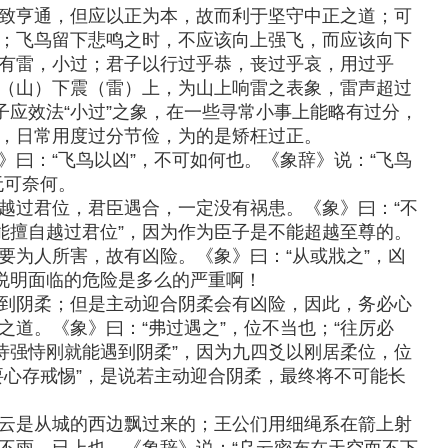
致亨通，但应以正为本，故而利于坚守中正之道；可
；飞鸟留下悲鸣之时，不应该向上强飞，而应该向下
有雷，小过；君子以行过乎恭，丧过乎哀，用过乎
（山）下震（雷）上，为山上响雷之表象，雷声超过
子应效法“小过”之象，在一些寻常小事上能略有过分，
，日常用度过分节俭，为的是矫枉过正。
》曰：“飞鸟以凶”，不可如何也。《象辞》说：“飞鸟
无可奈何。
越过君位，君臣遇合，一定没有祸患。《象》曰：“不
不能擅自越过君位”，因为作为臣子是不能超越至尊的。
要为人所害，故有凶险。《象》曰：“从或戕之”，凶
，说明面临的危险是多么的严重啊！
到阴柔；但是主动迎合阴柔会有凶险，因此，务必心
道。《象》曰：“弗过遇之”，位不当也；“往厉必
分恃强恃刚就能遇到阴柔”，因为九四爻以刚居柔位，位
要心存戒惕”，是说若主动迎合阴柔，最终将不可能长
云是从城的西边飘过来的；王公们用细绳系在箭上射