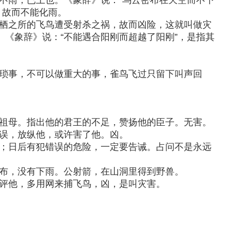
不雨，已上也。《象辞》说：“乌云密布在天空而不下
，故而不能化雨。
栖之所的飞鸟遭受射杀之祸，故而凶险，这就叫做灾
。《象辞》说：“不能遇合阳刚而超越了阳刚”，是指其
琐事，不可以做重大的事，雀鸟飞过只留下叫声回
祖母。指出他的君王的不足，赞扬他的臣子。无害。
误，放纵他，或许害了他。凶。
；日后有犯错误的危险，一定要告诫。占问不是永远
布，没有下雨。公射箭，在山洞里得到野兽。
评他，多用网来捕飞鸟，凶，是叫灾害。