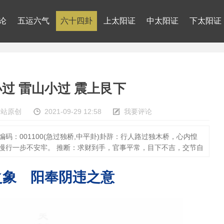
论
五运六气
六十四卦
上太阳证
中太阳证
下太阳证
小过 雷山小过 震上艮下
本站原创
2021-09-29 12:58
我要评论
码：001100(急过独桥,中平卦)卦辞：行人路过独木桥，心内惶
慢行一步不安牢。 推断：求财到手，官事平常，目下不吉，交节自
之象 阳奉阴违之意