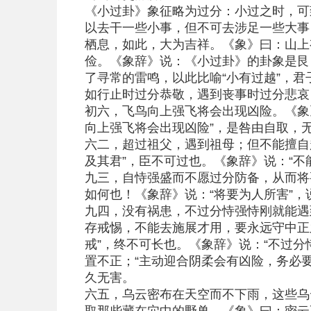
《小过卦》象征略为过分：小过之时，可
以去干一些小事，但不可去涉足一些大事
栖息，如此，大为吉祥。《象》曰：山上
俭。《象辞》说：《小过卦》的卦象是艮
了寻常的雷鸣，以此比喻“小有过越”，君
如行止时过分恭敬，遇到丧事时过分悲哀
初六，飞鸟向上强飞将会出现凶险。《象
向上强飞将会出现凶险”，是咎由自取，
六二，超过祖父，遇到祖母；但不能擅自
及其君”，臣不可过也。《象辞》说：“
九三，自恃强盛而不愿过分防备，从而将
如何也！《象辞》说：“将要为人所害”
九四，没有祸患，不过分恃强恃刚就能遇
存戒惕，不能去施展才用，要永远守中正之
戒”，终不可长也。《象辞》说：“不过
置不正；“主动迎合阴柔会有凶险，务必
久无害。
六五，乌云密布在天空而不下雨，这些乌