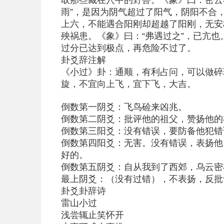
取那些藏在穴中的野兽。《象》曰：密云
雨”，是因为阴气超过了阳气，阴阳不合
上六，不能遇合阳刚却超越了阳刚，无安
殃祸患。《象》曰：“弗遇过之”，已亢也
过分已达到极点，再危险不过了。
卦爻辞注解
《小过》卦：通顺，有利占问，可以做碎
旋，不宜向上飞，宜下飞，大吉。
倒数第一阴爻：飞鸟硷来凶兆。
倒数第二阴爻：批评他的祖父，赞扬他的
倒数第三阳爻：没有错误，要防备他犯错
倒数第四阳爻：无害。没有错误，表扬他
好的。
倒数第五阴爻：自从我到了西郊，乌云密
最上阴爻：（没有过错），不表扬，反批
卦爻卦辞诗
雷山小过
浅尝辄止笑怀开