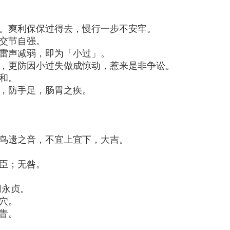
跳。爽利保保过得去，慢行一步不安牢。
，交节自强。
，雷声减弱，即为「小过」。
事，更防因小过失做成惊动，惹来是非争讼。
不和。
吉，防手足，肠胃之疾。
鸟遗之音，不宜上宜下，大吉。
臣；无咎。
用永贞。
穴。
眚。