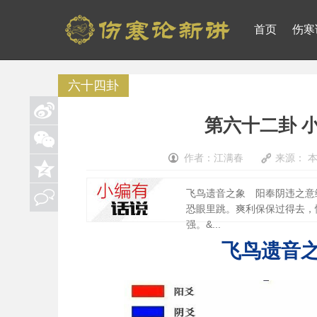
首页
伤寒
六十四卦
第六十二卦 
作者：江满春
来源： 
飞鸟遗音之象 阳奉阴违之意编
恐眼里跳。爽利保保过得去，
强。&...
飞鸟遗音