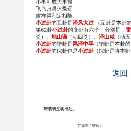
小事可成大事推
飞鸟归巢休鹜远
吉祥得利定相随
小过卦
的互卦是
泽风大过
（互卦是本卦的
第62卦
小过卦
的变卦有六个，分别是：
雷
爻）、
地山谦
（动四爻）、
泽山咸
（动五
小过卦
的错卦是
风泽中孚
（错卦是本卦的
小过卦
的综卦也是
小过卦
（综卦是将本卦
返回
转载请注明出处。
江满春二维码：