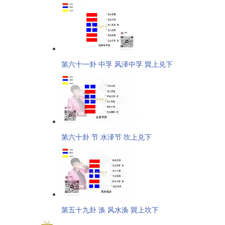
第六十一卦 中孚 风泽中孚 巽上兑下
第六十卦 节 水泽节 坎上兑下
第五十九卦 涣 风水涣 巽上坎下