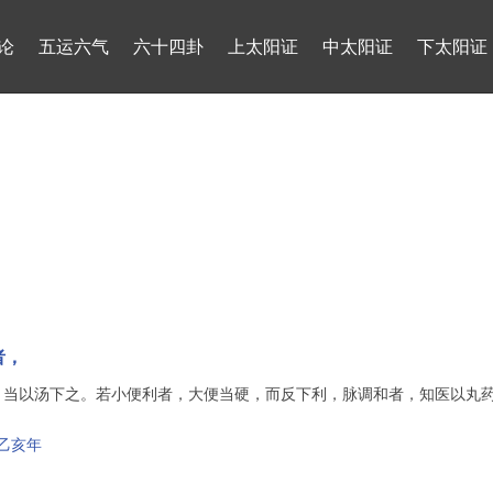
论
五运六气
六十四卦
上太阳证
中太阳证
下太阳证
者，
也，当以汤下之。若小便利者，大便当硬，而反下利，脉调和者，知医以丸
乙亥年