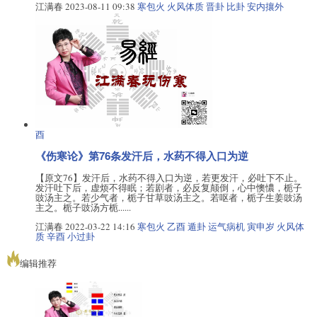
江满春
2023-08-11 09:38
寒包火
火风体质
晋卦
比卦
安内攘外
酉
《伤寒论》第76条发汗后，水药不得入口为逆
【原文76】发汗后，水药不得入口为逆，若更发汗，必吐下不止。
发汗吐下后，虚烦不得眠；若剧者，必反复颠倒，心中懊憹，栀子
豉汤主之。若少气者，栀子甘草豉汤主之。若呕者，栀子生姜豉汤
主之。栀子豉汤方栀......
江满春
2022-03-22 14:16
寒包火
乙酉
遁卦
运气病机
寅申岁
火风体
质
辛酉
小过卦
编辑推荐