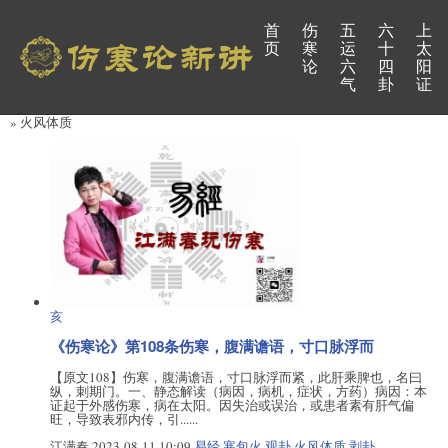
首
伤
五
六
上
页
寒
运
十
太
论
六
四
阳
气
卦
证
» 火风体质
亥
《伤寒论》第108条伤寒，腹满谵语，寸口脉浮而
【原文108】伤寒，腹满谵语，寸口脉浮而紧，此肝乘脾也，名曰
纵，刺期门。一、静态解读（病因，病机，症状，方药）病因：本
证起于外感伤寒，病在太阳。因失治或误治，或患者素有肝气偏
旺，导致表邪内传，引......
江满春
2023-08-11 10:09
易经
寒包火
观卦
火风体质
剥卦