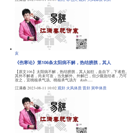
亥
《伤寒论》第106条太阳病不解，热结膀胱，其人
【原文106】太阳病不解，热结膀胱，其人如狂，血自下，下者愈。
其外不解者，尚未可攻，当先解外。外解已，但少腹急结者，乃可
攻之，宜桃核承气汤。桃核承气汤方 &nb......
江满春
2023-08-11 10:02
观卦
火风体质
晋卦
寅申体质