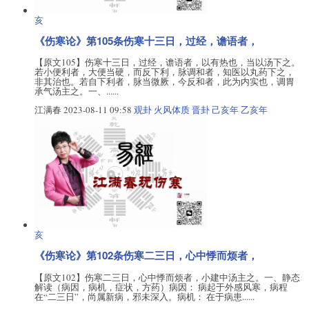
亥
《伤寒论》第105条伤寒十三日，过经，谵语者，
【原文105】伤寒十三日，过经，谵语者，以有热也，当以汤下之。
若小便利者，大便当硬，而反下利，脉调和者，知医以丸药下之，
非其治也。若自下利者，脉当微厥，今反和者，此为内实也，调胃
承气汤主之。一、......
江满春
2023-08-11 09:58
观卦
火风体质
晋卦
己亥年
乙亥年
亥
《伤寒论》第102条伤寒二三日，心中悸而烦者，
【原文102】伤寒二三日，心中悸而烦者，小建中汤主之。一、静态
解读（病因，病机，症状，方药）病因： 病起于外感风寒，病程
在“二三日”，尚属新病，邪未深入。病机： 在于病患......