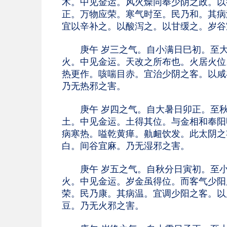
木。中见金运。风火燥同奉少阴之政。以
正。万物应荣。寒气时至。民乃和。其病
宜以辛补之。以酸泻之。以甘缓之。岁谷
庚午 岁三之气。自小满日巳初。至大
火。中见金运。天改之所布也。火居火位
热更作。咳喘目赤。宜治少阴之客。以咸
乃无热邪之害。
庚午 岁四之气。自大暑日卯正。至秋
土。中见金运。土得其位。与金相和奉阳
病寒热。嗌乾黄瘅。鼽衄饮发。此太阴之
白。间谷宜麻。乃无湿邪之害。
庚午 岁五之气。自秋分日寅初。至小
火。中见金运。岁金虽得位。而客气少阳
荣。民乃康。其病温。宜调少阳之客。以
豆。乃无火邪之害。