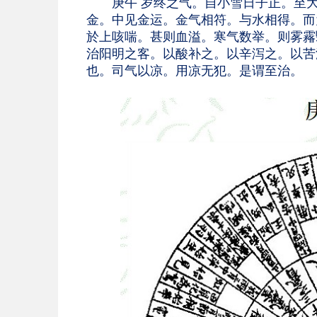
庚午 岁终之气。自小雪日子正。至大
金。中见金运。金气相符。与水相得。而
於上咳喘。甚则血溢。寒气数举。则雾霿
治阳明之客。以酸补之。以辛泻之。以苦
也。司气以凉。用凉无犯。是谓至治。