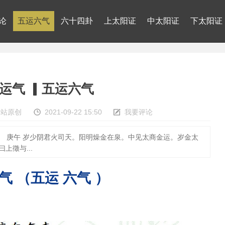
论
五运六气
六十四卦
上太阳证
中太阳证
下太阳证
 运气 ▎五运六气
本站原创
2021-09-22 15:50
我要评论
） 庚午 岁少阴君火司天。阳明燥金在泉。中见太商金运。岁金太
上徵与...
气 （五运 六气 ）