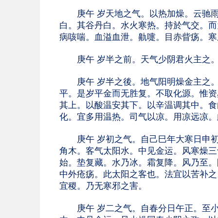
庚午 岁天地之气。以热加燥。云驰雨
白。其谷丹白。水火寒热。持於气交。而
病咳喘。血溢血泄。鼽嚏。目赤眥疡。寒
庚午 岁半之前。天气少阴君火主之。
庚午 岁半之後。地气阳明燥金主之。
平。是岁平金而无胜复。不取化源。惟资
其上。以酸温安其下。以辛温调其中。食
化。宜多用温热。司气以凉。用凉远凉。
庚午 岁初之气。自己巳年大寒日申初
角木。客气太阳水。中见金运。风寒燥三
始。垫复藏。水乃冰。霜复降。风乃至。
中外疮疡。此太阳之客也。法宜以苦补之
宜稷。乃无寒邪之害。
庚午 岁二之气。自春分日午正。至小