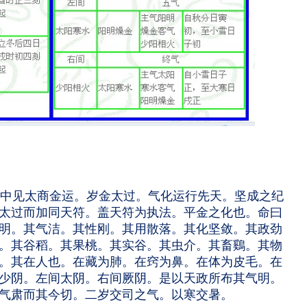
中见太商金运。岁金太过。气化运行先天。坚成之纪
太过而加同天符。盖天符为执法。平金之化也。命曰
明。其气洁。其性刚。其用散落。其化坚敛。其政劲
。其谷稻。其果桃。其实谷。其虫介。其畜鷄。其物
。其在人也。在藏为肺。在窍为鼻。在体为皮毛。在
少阴。左间太阴。右间厥阴。是以天政所布其气明。
气肃而其今切。二岁交司之气。以寒交暑。