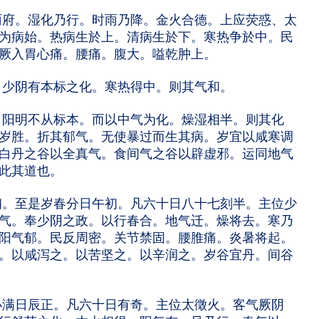
府。湿化乃行。时雨乃降。金火合德。上应荧惑、太
为病始。热病生於上。清病生於下。寒热争於中。民
厥入胃心痛。腰痛。腹大。嗌乾肿上。
少阴有本标之化。寒热得中。则其气和。
阳明不从标本。而以中气为化。燥湿相半。则其化
岁胜。折其郁气。无使暴过而生其病。岁宜以咸寒调
白丹之谷以全真气。食间气之谷以辟虚邪。运同地气
此其道也。
。至是岁春分日午初。凡六十日八十七刻半。主位少
气。奉少阴之政。以行春合。地气迁。燥将去。寒乃
阳气郁。民反周密。关节禁固。腰脽痛。炎暑将起。
。以咸泻之。以苦坚之。以辛润之。岁谷宜丹。间谷
满日辰正。凡六十日有奇。主位太徵火。客气厥阴