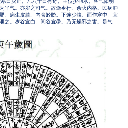
寒日戌正。凡六十日有奇。主位少羽水。客气阳明
为平气。亦岁之司气。故燥令行。余火内格。民病肿
翳。病生皮腠。内舍於胁。下连少腹、而作寒中。宜
泄之。岁谷宜白。间谷宜黍。乃无燥邪之害。是气