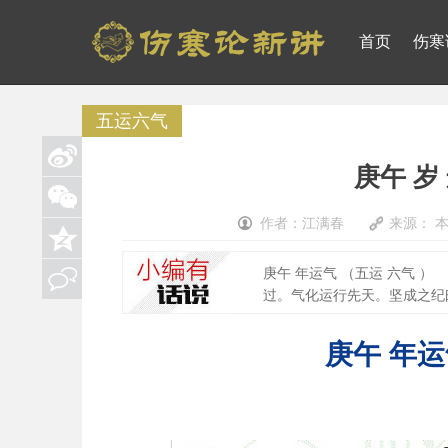
首页
伤寒
五运六气
庚午 岁
作者：江满春
来源： 
庚午 年运气 （五运 六气 
过。气化运行先天。坚成之纪曰
庚午 年运