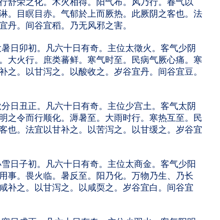
行舒荣之化。木火相得。阳气布。风乃行。春气以
淋。目瞑目赤。气郁於上而厥热。此厥阴之客也。法
宜丹。间谷宜稻。乃无风邪之害。
暑日卯初。凡六十日有奇。主位太徵火。客气少阴
。大火行。庶类蕃鲜。寒气时至。民病气厥心痛。寒
补之。以甘泻之。以酸收之。岁谷宜丹。间谷宜豆。
分日丑正。凡六十日有奇。主位少宫土。客气太阴
明之令而行顺化。溽暑至。大雨时行。寒热互至。民
客也。法宜以甘补之。以苦泻之。以甘缓之。岁谷宜
雪日子初。凡六十日有奇。主位太商金。客气少阳
用事。畏火临。暑反至。阳乃化。万物乃生、乃长
咸补之。以甘泻之。以咸耎之。岁谷宜白。间谷宜