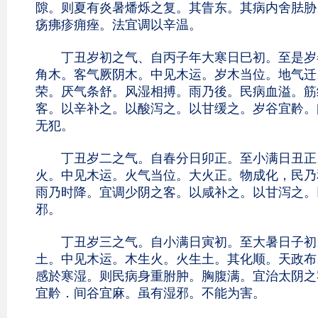
隙。则夏有炎暑燔烁之复。其眚东。其病内舍胠胁
疡疿疹痈痤。法宜调以辛温。
丁丑岁初之气、自丙子年大寒日巳初。至是岁春
角木。客气厥阴木。中见木运。岁木当位。地气迁
荣。厌气条舒。风湿相搏。雨乃後。民病血溢。筋
客。以辛补之。以酸泻之。以甘缓之。岁谷宜黅。
无犯。
丁丑岁二之气。自春分日卯正。至小满日丑正。
火。中见木运。火气当位。大火正。物成化，民乃
雨乃时降。宜调少阴之客。以咸补之。以甘泻之。
邪。
丁丑岁三之气。自小满日寅初。至大暑日子初。
土。中见木运。木生火。火生土。其化顺。天政布
感於寒湿。则民病身重胕肿。胸腹满。宜治太阴之
宜黅．间谷宜麻。虽有湿邪。不能为害。