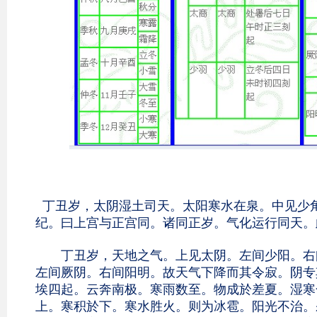
丁丑岁，太阴湿土司天。太阳寒水在泉。中见少
纪。曰上宫与正宫同。诸同正岁。气化运行同天。
丁丑岁，天地之气。上见太阴。左间少阳。右间
左间厥阴。右间阳明。故天气下降而其令寂。阴专
埃四起。云奔南极。寒雨数至。物成於差夏。湿寒
上。寒积於下。寒水胜火。则为冰雹。阳光不治。