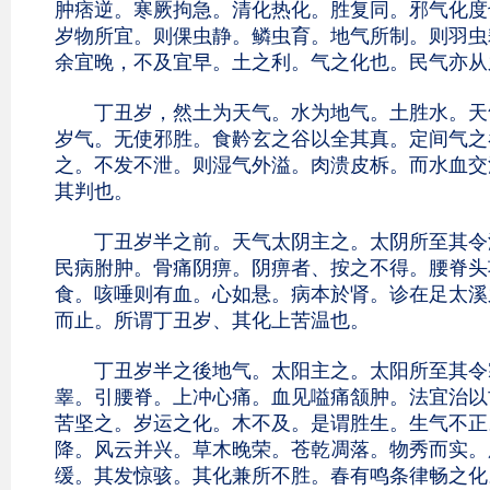
肿痞逆。寒厥拘急。清化热化。胜复同。邪气化度
岁物所宜。则倮虫静。鳞虫育。地气所制。则羽虫
余宜晚，不及宜早。土之利。气之化也。民气亦从
丁丑岁，然土为天气。水为地气。土胜水。天气
岁气。无使邪胜。食黅玄之谷以全其真。定间气之
之。不发不泄。则湿气外溢。肉溃皮柝。而水血交
其判也。
丁丑岁半之前。天气太阴主之。太阴所至其令湿
民病胕肿。骨痛阴痹。阴痹者、按之不得。腰脊头
食。咳唾则有血。心如悬。病本於肾。诊在足太溪
而止。所谓丁丑岁、其化上苦温也。
丁丑岁半之後地气。太阳主之。太阳所至其令寒
睾。引腰脊。上冲心痛。血见嗌痛颔肿。法宜治以
苦坚之。岁运之化。木不及。是谓胜生。生气不正
降。风云并兴。草木晚荣。苍乾凋落。物秀而实。
缓。其发惊骇。其化兼所不胜。春有鸣条律畅之化