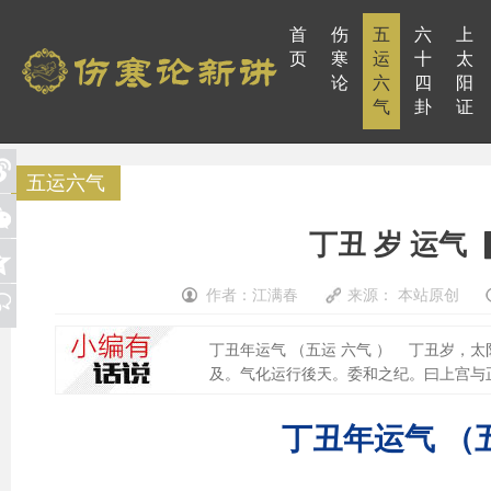
首
伤
五
六
上
页
寒
运
十
太
论
六
四
阳
气
卦
证
五运六气
丁丑 岁 运气
作者：江满春
来源： 本站原创
丁丑年运气 （五运 六气 ） 丁丑岁，
及。气化运行後天。委和之纪。曰上宫与正
丁丑年运气 （五