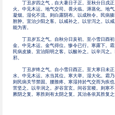
丁丑岁四之气，自大暑日子正。至秋分日戌正。
火。中见木运。地气交司。畏火临。溽蒸化。地气
凝烟。湿化不流。则白露阴布。以成秋令。民病腠
胕肿。宜治少阳之客。以咸补之。以甘泻之。以咸
能为害。
丁丑岁五之气。自秋分日亥初。至小雪日酉初。
金。中见木运。金气得位。惨令已行。寒露下。霜
民病皮腠。宜治阳明之客。以酸补之。以辛泻之。
邪。
丁丑岁终之气。自小雪日酉正。至大寒日未正。
水。中见木运。水当其位。寒大举。湿大化。霜乃
则民病关节禁固。腰脽疼。寒湿持於气交而为疾也
苦坚之。以辛润之。岁谷宜玄。间谷宜稷。则寒不
厥阴之复。寒胜则有太阴之复。其治各依其胜复之