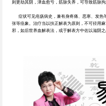
则更劫其阴，津血愈亏，筋脉失养，可导致筋脉拘
症状可见疮疡病史，兼有身疼痛、恶寒、发热
张等痉象。治疗当以扶正解表为原则，不可径用麻
邪，如后世养血解表法，或于解表方中佐以滋阴之