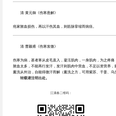
清·黄元御《伤寒悬解》
疮家脓血损伤，再以汗伤其血，则筋脉挛缩而病痉。
清·曹颖甫《伤寒发微》
伤寒为病，甚者寒从皮毛直入，凝沍肌肉，一身肌肉，为之疼痛
脓血太多，不能再行发汗，发汗则肌肉中营血，不足以资营养，
薰洗从外治，自能得微汗而解（薰洗之方，可用紫苏、干姜、乌
转载请注明出处。
江满春二维码：