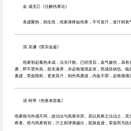
金·成无己《注解伤寒论》
表虚聚热，则生疮，疮家身疼如伤寒，不可发汗，发汗则表
清·吴谦《医宗金鉴》
疮家初起毒热未成，法当汗散。已经溃后，血气被伤，虽有
袭，即不受外风，筋失液养，亦必致项强反张，而成痉病也。喻
素虚，荣血暗耗，更发其汗，则外风袭虚，内血不荣，必致颈项
清·柯琴《伤寒来苏集》
疮家病与外感不同，故治法与风寒亦异。若以风寒之法治之，其
疼者。然与风寒有别，汗之则津液越出，筋脉血虚，挛急而为痉