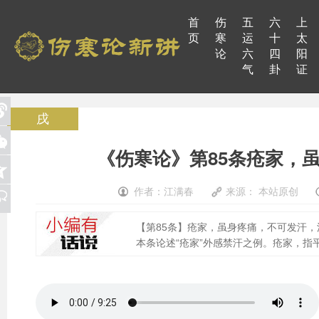
首
伤
五
六
上
页
寒
运
十
太
论
六
四
阳
气
卦
证
戌
《伤寒论》第85条疮家，
作者：江满春
来源： 本站原创
【第85条】疮家，虽身疼痛，不可发汗
本条论述“疮家”外感禁汗之例。疮家，指