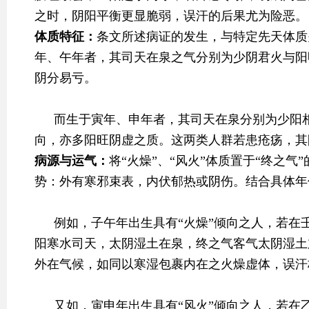
之时，阴阳平衡更显脆弱，误汗的后果尤为险恶。
体质特征：
条文所述病证的发生，与特定先天体质
年、午年者，其司天在泉之气分别为少阴君火与阳
阴分易亏。
而生于寅年、申年者，其司天在泉分别为少阳相
向，亦多阳旺阴虚之质。这两类人群若患疮疡，其
病源与运气：
将“火燥”、“风火”体质置于“终之气
势：外有寒邪束表，内伏郁热或阴伤。结合具体年
例如，子午年出生具有“火燥”倾向之人，若在
阳寒水司天，太阴湿土在泉，终之气客气太阴湿土
外在气候，如同以寒湿包裹内在之火燥虚体，误汗
又如，寅申年出生具有“风火”倾向之人，若在