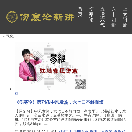
首
伤
五
六
上
页
寒
运
十
太
论
六
四
阳
气
卦
证
» 气化
酉
《伤寒论》第74条中风发热，六七日不解而烦
【原文74】中风发热，六七日不解而烦，有表里证，渴欲饮水，水
入则吐者，名曰水逆，五苓散主之。一、静态讲解：（病因、病
机、症状与方治）本条文论述太阳病表证未解，邪气内传太阳膀胱
腑，形成&ldquo......
江满春
2022-03-22 14:05
太阳寒水
少阴君火
厥阴风木在泉
癸酉
己