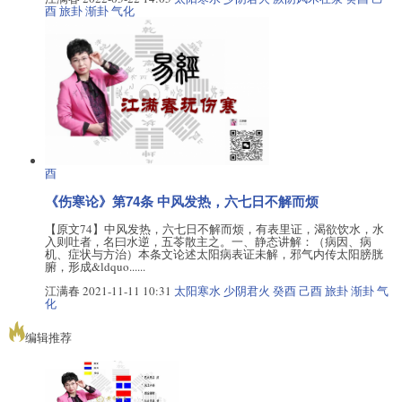
酉
旅卦
渐卦
气化
酉
《伤寒论》第74条 中风发热，六七日不解而烦
【原文74】中风发热，六七日不解而烦，有表里证，渴欲饮水，水
入则吐者，名曰水逆，五苓散主之。一、静态讲解：（病因、病
机、症状与方治）本条文论述太阳病表证未解，邪气内传太阳膀胱
腑，形成&ldquo......
江满春
2021-11-11 10:31
太阳寒水
少阴君火
癸酉
己酉
旅卦
渐卦
气
化
编辑推荐