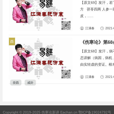
【原文69】发汗，
方 茯苓四两 人参一
皮，......
江满春
2021-
《伤寒论》第6
酉
【原文68】发汗，
态讲解（病因，病机
由实转虚的变证。根本原因
江满春
2021-
癸酉
咸卦
Copyright © 2019-2025 伤寒论新讲 Eachan.cn
鄂ICP备19024792号