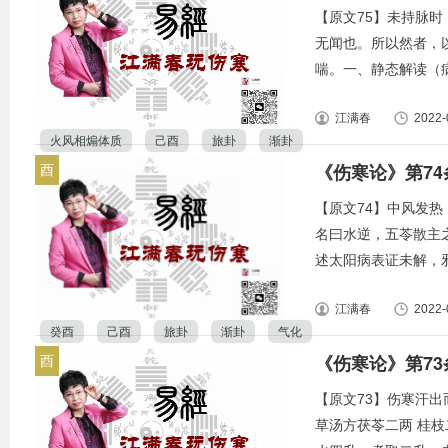
【原文75】未持脉
无闻也。所以然者，
喘。一、静态解读（病
江满春
2022-
火风相煽体质
己酉
旅卦
渐卦
《伤寒论》第7
酉
【原文74】中风发
名曰水逆，五苓散主
述太阳病表证未解，邪气内
江满春
2022-
癸酉
己酉
旅卦
渐卦
气化
《伤寒论》第7
酉
【原文73】伤寒汗
草汤方茯苓二两 桂枝