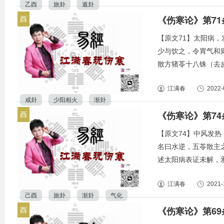
乙酉
旅卦
遁卦
《伤寒论》第7
酉
【原文71】太阳病
少与饮之，令胃气和
散方猪苓十八铢（去皮）
江满春
2022-
咸卦
少阳相火
渐卦
《伤寒论》第7
酉
【原文74】中风发
名曰水逆，五苓散主
述太阳病表证未解，邪气内
江满春
2021-
己酉
旅卦
渐卦
气化
《伤寒论》第6
酉