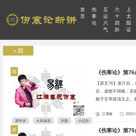
首
伤
五
六
上
页
寒
运
十
太
论
六
四
阳
气
卦
证
» 酉
《伤寒论》第7
酉
【原文76】发汗后
后，虚烦不得眠；若
栀子甘草豉汤主之。若
江满春
2022-
寅申岁
火风体质
辛酉
小过卦
《伤寒论》第7
酉