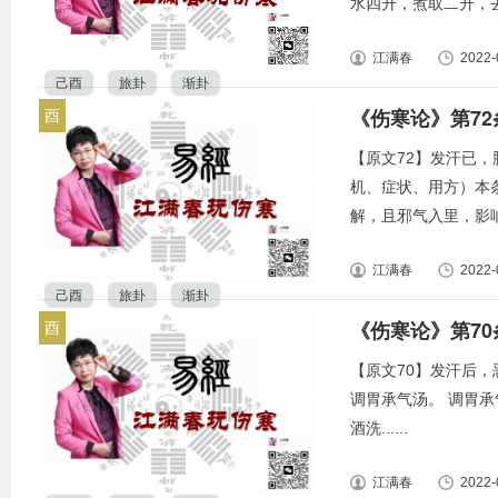
水四升，煮取二升，去滓
江满春
2022-
己酉
旅卦
渐卦
《伤寒论》第7
酉
【原文72】发汗已
机、症状、用方）本
解，且邪气入里，影响
江满春
2022-
己酉
旅卦
渐卦
《伤寒论》第7
酉
【原文70】发汗后
调胃承气汤。 调胃承
酒洗......
江满春
2022-