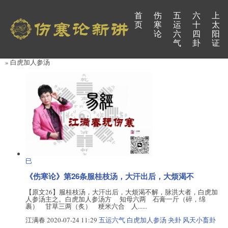
首
伤
五
六
上
页
寒
运
十
太
论
六
四
阳
气
卦
证
» 白虎加人参汤
巳
《伤寒论》第26条服桂枝汤，大汗出后，大烦渴不
【原文26】服桂枝汤，大汗出后，大烦渴不解，脉洪大者，白虎加
人参汤主之。白虎加人参汤方 知母六两 石膏一斤（碎，绵
裹） 甘草三两（炙） 粳米六合 人......
江满春
2020-07-24 11:29
五运六气
白虎加人参汤
夬卦
风天小畜卦