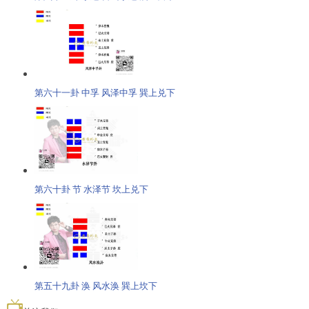
第六十一卦 中孚 风泽中孚 巽上兑下
第六十卦 节 水泽节 坎上兑下
第五十九卦 涣 风水涣 巽上坎下