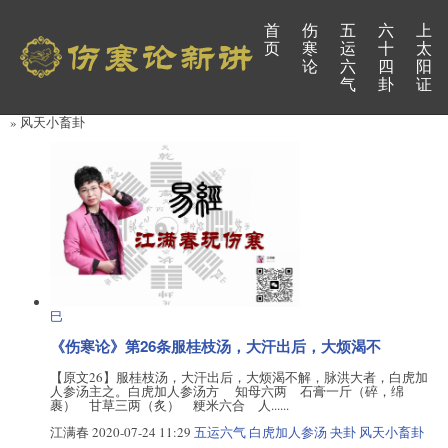
首
伤
五
六
上
页
寒
运
十
太
论
六
四
阳
气
卦
证
» 风天小畜卦
巳
《伤寒论》第26条服桂枝汤，大汗出后，大烦渴不
【原文26】服桂枝汤，大汗出后，大烦渴不解，脉洪大者，白虎加
人参汤主之。白虎加人参汤方 知母六两 石膏一斤（碎，绵
裹） 甘草三两（炙） 粳米六合 人......
江满春
2020-07-24 11:29
五运六气
白虎加人参汤
夬卦
风天小畜卦