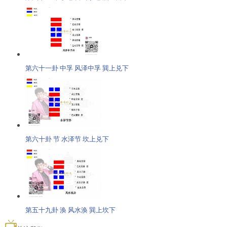
第六十一卦 中孚 风泽中孚 巽上兑下
第六十卦 节 水泽节 坎上兑下
第五十九卦 涣 风水涣 巽上坎下