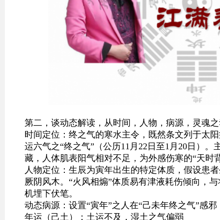
第二，谈动态解读，从时间，人物，病源，灵魂之
时间定位：终之气的寒水主令，既然条文列于太阳
运六气之“终之气”（公历11月22日至1月20日
藏，人体肌表阳气相对不足，为外感伤寒的“天时背
人物定位：生辰为寅年出生的特定体质，假设患者
厥阴风木。“火风相煽”体质易有津液耗伤倾向，
机埋下伏笔。
动态病源：设置“寅年”之人在“己未年终之气”感邪
年运（己土）：土运不及，湿土之气偏弱