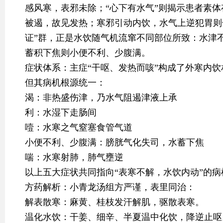
感风寒，表邪未除；“心下有水气”则揭示患者素
被遏，故见发热；寒邪引动内饮，水气上逆犯胃则
证”群，正是水饮随气机流窜不同部位所致：水津
蓄积下焦则小便不利、少腹满。
症状体系：主症“干呕、发热而咳”构成了外寒内
但其病机根源统一：
渴：非热盛伤津，乃水气阻遏津液上承
利：水湿下走肠间
噎：水寒之气窒塞食管气道
小便不利、少腹满：膀胱气化失司，水蓄下焦
喘：水寒射肺，肺气壅逆
以上五大症状共同指向“表寒不解，水饮内动”的病
方药解析：小青龙汤组方严谨，表里同治：
解表散寒：麻黄、桂枝发汗解肌，驱散表寒。
温化水饮：干姜、细辛、半夏温中化饮，降逆止呕