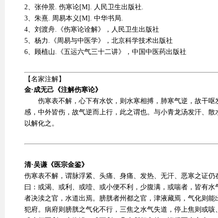
2、张仲景. 伤寒论[M]. 人民卫生出版社.
3、朱熹. 周易本义[M]. 中华书局.
4、刘渡舟.《伤寒论诠解》，人民卫生出版社
5、杨力.《周易与中医学》，北京科学技术出版社
6、顾植山.《五运六气三十二讲》，中国中医药出版社
【名家注解】
金·成无己《注解伤寒论》
伤寒表不解，心下有水饮，则水寒相搏，肺寒气逆，故干呕
感，中外皆伤，故气逆而上行，此之谓也。与小青龙汤发汗、散
以解化之。
清·吴谦《医宗金鉴》
伤寒表不解，谓脉浮紧、头痛、身痛、发热、无汗、恶寒之证仍
曰：或渴、或利、或噎、或小便不利，少腹满，或喘者，皆有水
者决渎之官，水道出焉。膀胱者州都之官，津液藏焉，气化则能
犯府。病府则膀胱之气化不行，三焦之水气失道，停上焦则或咳