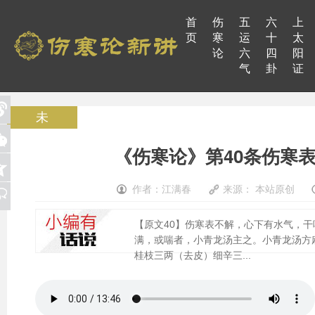
首
伤
五
六
上
页
寒
运
十
太
论
六
四
阳
气
卦
证
未
《伤寒论》第40条伤寒
作者：江满春
来源： 本站原创
【原文40】伤寒表不解，心下有水气，
满，或喘者，小青龙汤主之。小青龙汤方麻
桂枝三两（去皮）细辛三...