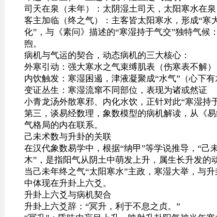
司天在泉（未年）：太阴湿土司天，太阳寒水在泉
客主加临（终之气）：主客皆太阳寒水，形成“寒大
化”，与《素问》描述的“寒湿持于气交”独特气候
煦。
病机与气运的契合，动态病机的三大核心：
外寒引动：强大寒水之气束缚肌表（伤寒表不解）
内饮触发：寒湿困遏，津液凝聚成“水气”（心下有
变证丛生：寒湿流窜不同部位，表现为诸或然证
小青龙汤外散寒邪、内化水饮，正针对此“寒湿持
第三，谈易经数理，象数模型的病机解读，从《易
气格局的内在联系。
己未术数与升卦的关联
在汉代象数易学中，根据“纳甲”等学说推导，“己
木”，是指阳气从阴土中萌发上升，属生长升发的
当己未年终之气“太阳寒水”主政，寒湿大举，与升
中体现在升卦上六爻。
升卦上六爻与病机契合
升卦上六爻辞：“冥升，利于不息之贞。”