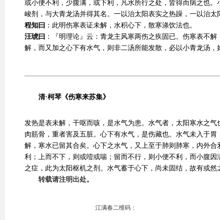
或小便不利，少腹满，或下利，凡水所行之处，皆得而病之也。
峻剂，与大青龙汤并得其名。一以治太阳表实之热躁，一以治太
程知曰
：此明伤寒表证未解，水积心下，散寒涤饮法也。
汪琥曰
：『明理论』云：青龙主风寒两伤之疾固已。伤寒表不解
解，而又加之心下有水气，则非二汤所能发散，必以小青龙汤，
清·柯琴《伤寒来苏集》
发热是表未解，干呕而咳，是水气为患。水气者，太阳寒水之气
肉筋骨，重者害及五脏。心下有水气，是伤藏也。水气未入于胃
解，寒水已留其合矣。心下之水气，又上至于肺则肺寒，内外合
利；上而不下，则或噎或喘；留而不行，则小便不利，而小腹因
之症，此为太阳枢机之剂。水气蓄于心下，尚未固结，故有或然
转载请注明出处。
江满春二维码：