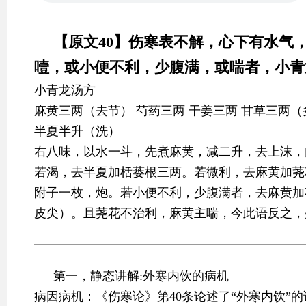
【原文40】伤寒表不解，心下有水气
噎，或小便不利，少腹满，或喘者，小青
小青龙汤方
麻黄三两（去节） 芍药三两 干姜三两 甘草三两
半夏半升（洗）
右八味，以水一斗，先煮麻黄，减二升，去上沫，
若渴，去半夏加栝蒌根三两。若微利，去麻黄加荛
附子一枚，炮。若小便不利，少腹满者，去麻黄加
皮尖）。且荛花不治利，麻黄主喘，今此语反之，
第一，静态讲解:外寒内饮的病机
病因病机：《伤寒论》第40条论述了“外寒内饮”