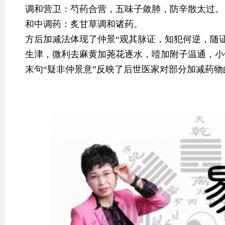
调和营卫：芍药合营，五味子敛肺，防辛散太过。
和中调药：炙甘草调和诸药。
方后加减法体现了仲景“观其脉证，知犯何逆，随
生津，微利去麻黄加荛花逐水，噎加附子温通，小
末句“疑非仲景意”反映了后世医家对部分加减药