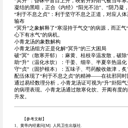
“冥升”：昏昧中盲目上升，映射升卦阳气被当年
凝结的黑暗，正合《内经》“阳光不治”、“阴乃凝
“利于不息之贞”：利于坚守不息之正道，对应人
输布
“冥升”之象解释了“寒湿持于气交”的病源，而正气
心下有水气”的病机。
小青龙汤的象数解构
小青龙汤组方正是化解“冥升”的三大困局
破“冥”（散寒开郁）：麻黄、桂枝辛温发散，破除
助“升”（温化水饮）：干姜、细辛、半夏辛热温
守“贞”（固护根本）：五味子、芍药酸收敛津，
配伍体现了“利于不息之贞”的精神——在祛邪同时
通过易经数理分析，小青龙汤证可视为“升”卦阳
的病理表现。小青龙汤通过散寒化饮、开阖有度的
升发。
【参考文献】
1、黄帝内经素问[M]. 人民卫生出版社.