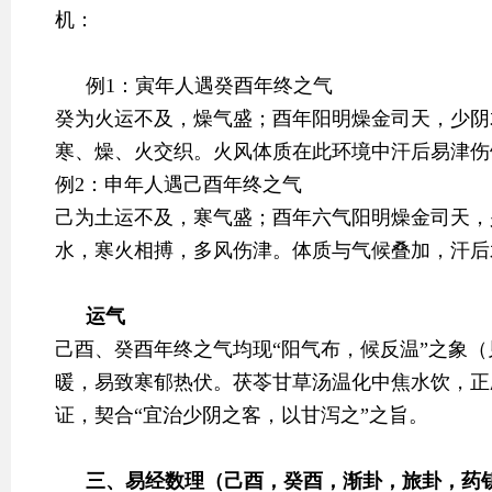
机：
例1：寅年人遇癸酉年终之气
癸为火运不及，燥气盛；酉年阳明燥金司天，少阴
寒、燥、火交织。火风体质在此环境中汗后易津伤
例2：申年人遇己酉年终之气
己为土运不及，寒气盛；酉年六气阳明燥金司天，
水，寒火相搏，多风伤津。体质与气候叠加，汗后
运气
己酉、癸酉年终之气均现“阳气布，候反温”之象（
暖，易致寒郁热伏。茯苓甘草汤温化中焦水饮，正
证，契合“宜治少阴之客，以甘泻之”之旨。
三、易经数理（己酉，癸酉，渐卦，旅卦，药