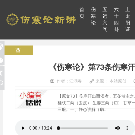
首
伤
五
六
上
页
寒
运
十
太
论
六
四
阳
气
卦
证
酉
《伤寒论》第73条伤寒
作者：江满春
来源： 本站原创
【原文73】伤寒汗出而渴者，五苓散主
桂枝二两（去皮） 生姜三两（切） 甘
三服。一、静态讲解（病...