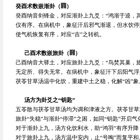
癸酉术数嵌渐卦（䷴）
癸酉纳音剑锋金，对应渐卦上九爻：“鸿渐于逵，
仪有序。在病机中，象征汗后邪气渐退，但水饮停
使气机恢复有序，对应“吉”之转机。
己酉术数嵌旅卦（䷷）
己酉纳音大驿土，对应旅卦上九爻：“鸟焚其巢，
无定所、得失无常。在病机中，象征汗下后阳气浮
茯苓甘草汤温中化饮，重建中土之稳，化解“凶”象
汤方为卦爻之“钥匙”
五苓散与茯苓甘草汤均为调和津液之方。茯苓甘草
旅卦“失稳”与渐卦“停滞”之困，如同“钥匙”开启
对于渐卦上九，汤方化饮利水，助“鸿羽”有序升降
对于旅卦上九，汤方温中安内，止“号啕”而复平和