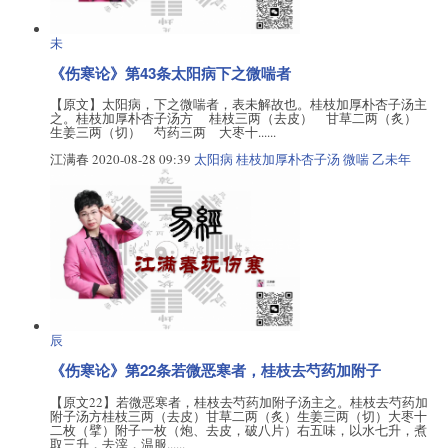
未
《伤寒论》第43条太阳病下之微喘者
【原文】太阳病，下之微喘者，表未解故也。桂枝加厚朴杏子汤主
之。桂枝加厚朴杏子汤方 桂枝三两（去皮） 甘草二两（炙）
生姜三两（切） 芍药三两 大枣十......
江满春
2020-08-28 09:39
太阳病
桂枝加厚朴杏子汤
微喘
乙未年
辰
《伤寒论》第22条若微恶寒者，桂枝去芍药加附子
【原文22】若微恶寒者，桂枝去芍药加附子汤主之。桂枝去芍药加
附子汤方桂枝三两（去皮）甘草二两（炙）生姜三两（切）大枣十
二枚（擘）附子一枚（炮、去皮，破八片）右五味，以水七升，煮
取三升，去滓，温服......