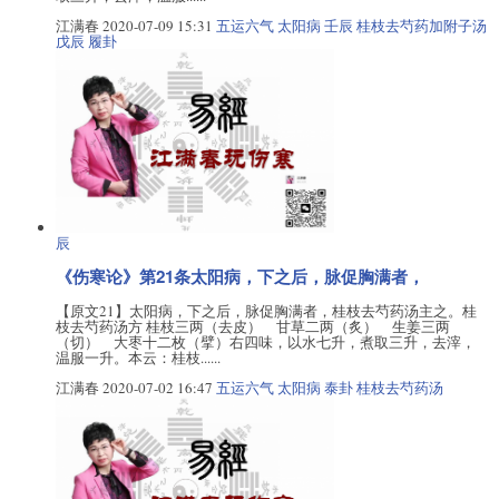
江满春
2020-07-09 15:31
五运六气
太阳病
壬辰
桂枝去芍药加附子汤
戊辰
履卦
辰
《伤寒论》第21条太阳病，下之后，脉促胸满者，
【原文21】太阳病，下之后，脉促胸满者，桂枝去芍药汤主之。桂
枝去芍药汤方 桂枝三两（去皮） 甘草二两（炙） 生姜三两
（切） 大枣十二枚（擘）右四味，以水七升，煮取三升，去滓，
温服一升。本云：桂枝......
江满春
2020-07-02 16:47
五运六气
太阳病
泰卦
桂枝去芍药汤