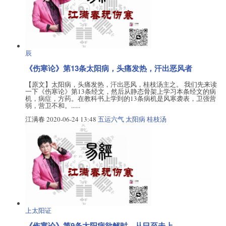
辰
《伤寒论》第13条太阳病，头痛发热，汗出恶风者
【原文】太阳病，头痛发热，汗出恶风，桂枝汤主之。 我们先来读
一下《伤寒论》第13条经文，然后从静态骨架上学习本条经文的病
机，病症，方药。在教科书上学到的13条病机是风寒袭表，卫强营
弱，营卫不和。......
江满春
2020-06-24 13:48
五运六气
太阳病
桂枝汤
上太阳证
《伤寒论》第9条太阳病欲解时，从巳至未上。