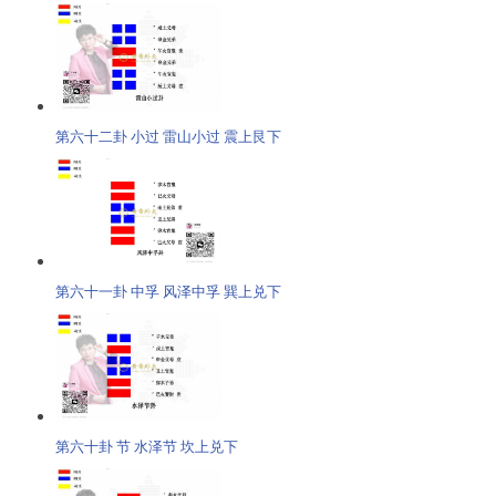
第六十二卦 小过 雷山小过 震上艮下
第六十一卦 中孚 风泽中孚 巽上兑下
第六十卦 节 水泽节 坎上兑下