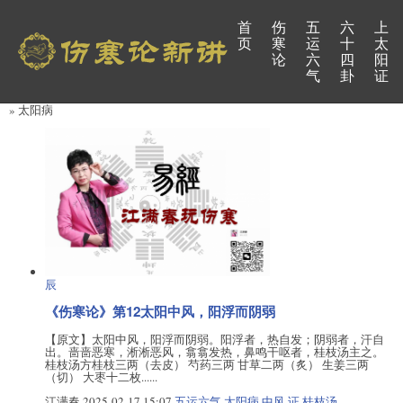
首
伤
五
六
上
页
寒
运
十
太
论
六
四
阳
气
卦
证
» 太阳病
辰
《伤寒论》第12太阳中风，阳浮而阴弱
【原文】太阳中风，阳浮而阴弱。阳浮者，热自发；阴弱者，汗自
出。啬啬恶寒，淅淅恶风，翕翕发热，鼻鸣干呕者，桂枝汤主之。
桂枝汤方桂枝三两（去皮） 芍药三两 甘草二两（炙） 生姜三两
（切） 大枣十二枚......
江满春
2025-02-17 15:07
五运六气
太阳病
中风 证
桂枝汤