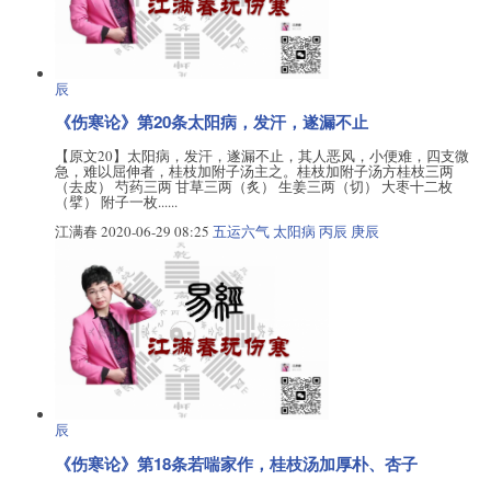
辰
《伤寒论》第20条太阳病，发汗，遂漏不止
【原文20】太阳病，发汗，遂漏不止，其人恶风，小便难，四支微
急，难以屈伸者，桂枝加附子汤主之。桂枝加附子汤方桂枝三两
（去皮） 芍药三两 甘草三两（炙） 生姜三两（切） 大枣十二枚
（擘） 附子一枚......
江满春
2020-06-29 08:25
五运六气
太阳病
丙辰
庚辰
辰
《伤寒论》第18条若喘家作，桂枝汤加厚朴、杏子