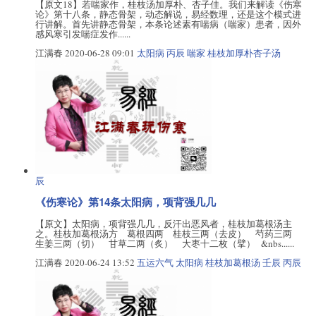
【原文18】若喘家作，桂枝汤加厚朴、杏子佳。我们来解读《伤寒
论》第十八条，静态骨架，动态解说，易经数理，还是这个模式进
行讲解。首先讲静态骨架，本条论述素有喘病（喘家）患者，因外
感风寒引发喘症发作......
江满春
2020-06-28 09:01
太阳病
丙辰
喘家
桂枝加厚朴杏子汤
辰
《伤寒论》第14条太阳病，项背强几几
【原文】太阳病，项背强几几，反汗出恶风者，桂枝加葛根汤主
之。桂枝加葛根汤方 葛根四两 桂枝三两（去皮） 芍药三两
生姜三两（切） 甘草二两（炙） 大枣十二枚（擘） &nbs......
江满春
2020-06-24 13:52
五运六气
太阳病
桂枝加葛根汤
壬辰
丙辰